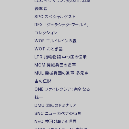
LCC イクサラン：失われし洞窟
統率者
SPG スペシャルゲスト
REX 「ジュラシック・ワールド」
コレクション
WOE エルドレインの森
WOT おとぎ話
LTR 指輪物語:中つ国の伝承
MOM 機械兵団の進軍
MUL 機械兵団の進軍 多元宇
宙の伝説
ONE ファイレクシア：完全なる
統一
DMU 団結のドミナリア
SNC ニューカペナの街角
NEO 神河：輝ける世界