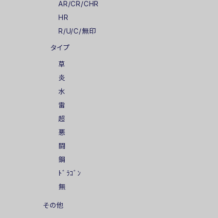
AR/CR/CHR
HR
R/U/C/無印
タイプ
草
炎
水
雷
超
悪
闘
鋼
ﾄﾞﾗｺﾞﾝ
無
その他