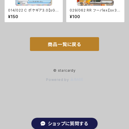
014/022 C ポケギア3.0【sGI】
029/062 RR フーパex【sv3
[D]
a】Gレギュ
¥150
¥100
商品一覧に戻る
© starcardy
Powered by
ショップに質問する