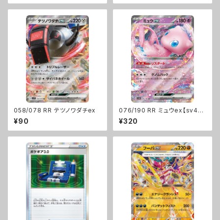
058/078 RR テツノワダチex
076/190 RR ミュウex【sv4a】
[G]
¥90
¥320