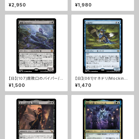
Ripper [MKM]
ール/Halvar, God of Battle
¥2,950
¥1,980
[KHM]
【日】(107)腐敗口のバイパー/R
【日】(061)マネドリ/Mockingb
ottenmouth Viper [BLB]
ird [BLB]
¥1,500
¥1,470