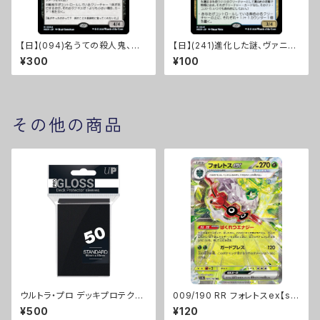
【日】(094)名うての殺人鬼、虐
【日】(241)進化した謎、ヴァニフ
殺少女/Massacre Girl, Know
ァール/Vannifar, Evolved Eni
¥300
¥100
n Killer [MKM]
gma [MKM]
その他の商品
ウルトラ・プロ デッキプロテクタ
009/190 RR フォレトスex【sv
ー ソリッド スタンダードサイズ
4a】[G]
¥500
¥120