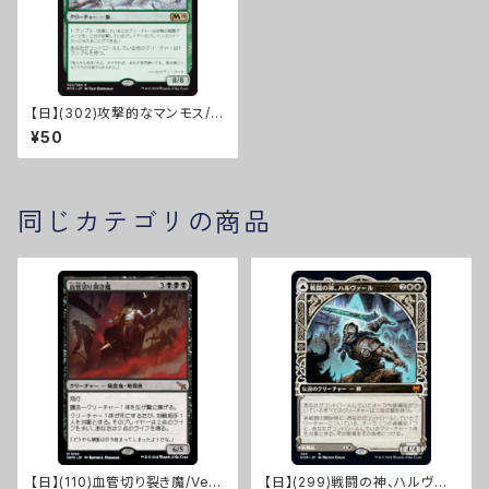
【日】(302)攻撃的なマンモス/A
ggressive Mammoth [M19]
¥50
同じカテゴリの商品
【日】(110)血管切り裂き魔/Vein
【日】(299)戦闘の神、ハルヴァ