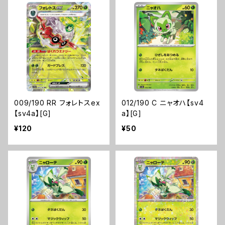
009/190 RR フォレトスex
012/190 C ニャオハ【sv4
【sv4a】[G]
a】[G]
¥120
¥50