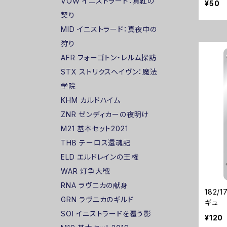
VOW イニストラード：真紅の
¥50
契り
MID イニストラード：真夜中の
狩り
AFR フォーゴトン・レルム探訪
STX ストリクスヘイヴン：魔法
学院
KHM カルドハイム
ZNR ゼンディカーの夜明け
M21 基本セット2021
THB テーロス還魂記
ELD エルドレインの王権
WAR 灯争大戦
RNA ラヴニカの献身
182/
GRN ラヴニカのギルド
ギュ
SOI イニストラードを覆う影
¥120