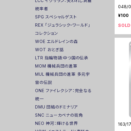
LCC イクサラン：失われし洞窟
048/
統率者
¥100
SPG スペシャルゲスト
REX 「ジュラシック・ワールド」
SOLD
コレクション
WOE エルドレインの森
WOT おとぎ話
LTR 指輪物語:中つ国の伝承
MOM 機械兵団の進軍
MUL 機械兵団の進軍 多元宇
宙の伝説
ONE ファイレクシア：完全なる
統一
DMU 団結のドミナリア
SNC ニューカペナの街角
NEO 神河：輝ける世界
163/1