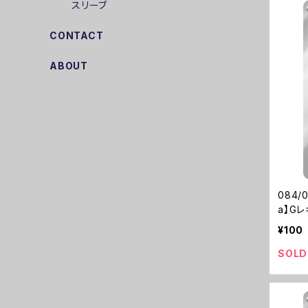
スリーブ
CONTACT
ABOUT
084/
a】G
¥100
SOLD