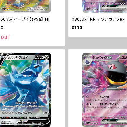
066 AR イーブイ【sv5a】[H]
036/071 RR テツノカシラex
00
¥100
 OUT