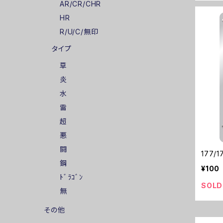
AR/CR/CHR
HR
R/U/C/無印
タイプ
草
炎
水
雷
超
悪
闘
177/
鋼
¥100
ﾄﾞﾗｺﾞﾝ
SOLD
無
その他