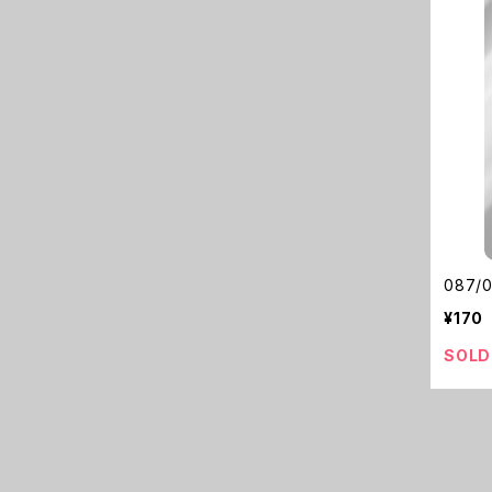
087/
¥170
SOLD