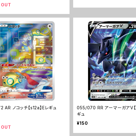
 OUT
172 AR ノコッチ【s12a】Eレギュ
055/070 RR アーマーガアV【
ギュ
¥150
 OUT