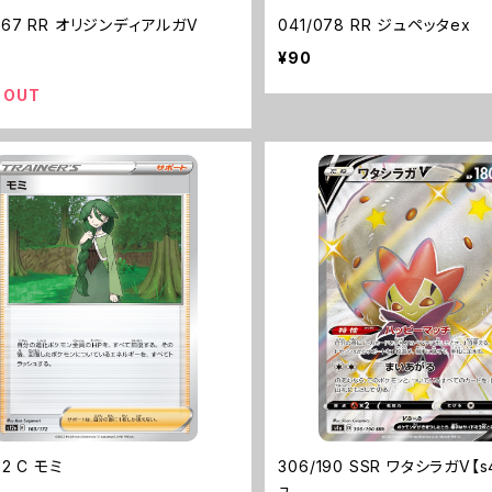
067 RR オリジンディアルガV
041/078 RR ジュペッタex
¥90
 OUT
72 C モミ
306/190 SSR ワタシラガV【
ュ