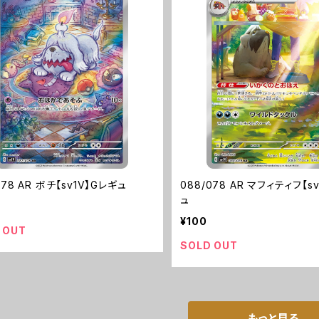
078 AR ボチ【sv1V】Gレギュ
088/078 AR マフィティフ【s
ュ
¥100
 OUT
SOLD OUT
もっと見る