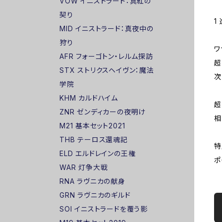
VOW イニストラード：真紅の
契り
1
MID イニストラード：真夜中の
狩り
ワ
AFR フォーゴトン・レルム探訪
超
STX ストリクスヘイヴン：魔法
次
学院
KHM カルドハイム
超
ZNR ゼンディカーの夜明け
相
M21 基本セット2021
THB テーロス還魂記
特
ELD エルドレインの王権
ポ
WAR 灯争大戦
RNA ラヴニカの献身
GRN ラヴニカのギルド
SOI イニストラードを覆う影