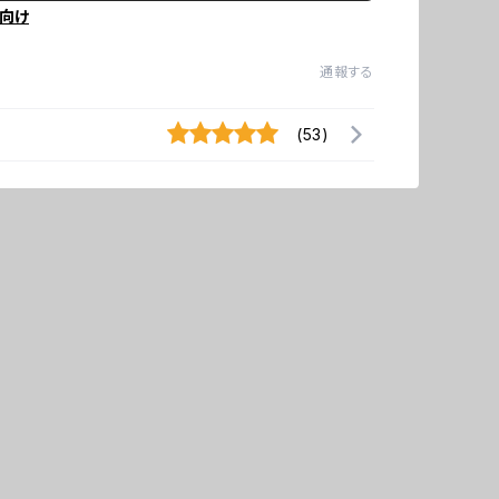
向け
通報する
(53)