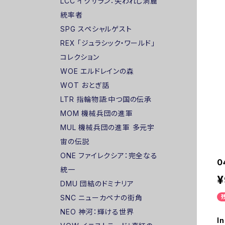
LCC イクサラン：失われし洞窟
統率者
SPG スペシャルゲスト
REX 「ジュラシック・ワールド」
コレクション
WOE エルドレインの森
WOT おとぎ話
LTR 指輪物語:中つ国の伝承
MOM 機械兵団の進軍
MUL 機械兵団の進軍 多元宇
宙の伝説
ONE ファイレクシア：完全なる
0
統一
¥
DMU 団結のドミナリア
SNC ニューカペナの街角
NEO 神河：輝ける世界
In