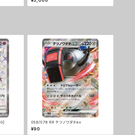
¥3,000
G]
058/078 RR テツノワダチex
¥90