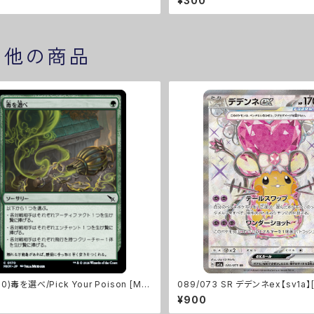
¥300
の他の商品
70)毒を選べ/Pick Your Poison [MK
089/073 SR デデンネex【sv1a】[
¥900