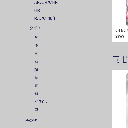
AR/CR/CHR
HR
R/U/C/無印
タイプ
041/0
¥90
草
炎
水
同
雷
超
悪
闘
鋼
ﾄﾞﾗｺﾞﾝ
無
その他