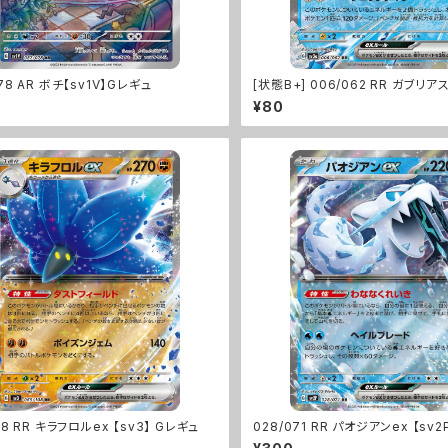
78 AR ボチ【sv1V】Gレギュ
[状態B+] 006/062 RR ガブリアス
Gレギュ
¥80
08 RR キラフロルex 【sv3】 Gレギュ
028/071 RR パオジアンex 【sv2