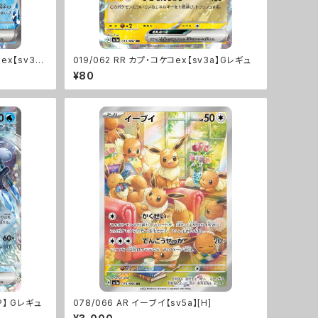
ex【sv3a】
019/062 RR カプ・コケコex【sv3a】Gレギュ
¥80
P】 Gレギュ
078/066 AR イーブイ【sv5a】[H]