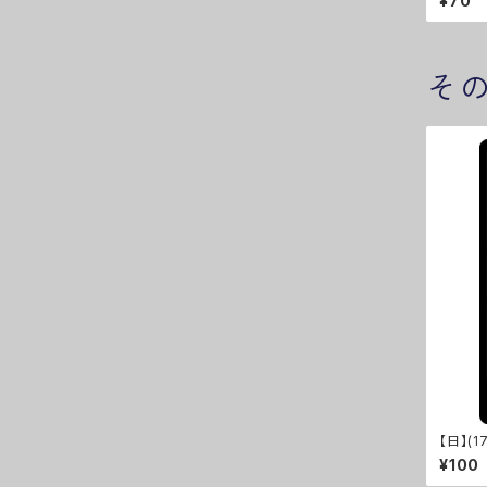
¥70
そ
【日】(1
M]
¥100