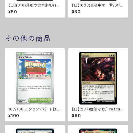
【日】(010)具眼の資本家/Disc
【日】(033)真夜中の一撃/Stro
erning Financier [WOE]
ke of Midnight [WOE]
¥50
¥50
その他の商品
107/108 U タウンデパート【sv
【日】(237)危険な欲/Treacher
3】Gレギュ
ous Greed [MKM]
¥100
¥80