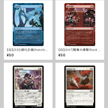
【日】(020)孵化計画/Hatching
【日】(047)略奪の爆撃/Raid B
Plans [WOT]
ombardment [WOT]
¥50
¥50