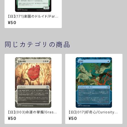
【日】(171)楽園のドルイド/Para
dise Druid [WAR]
¥50
同じカテゴリの商品
【日】(003)命運の掌握/Grasp
【日】(017)好奇心/Curiosity
of Fate [WOT]
[WOT]
¥50
¥50