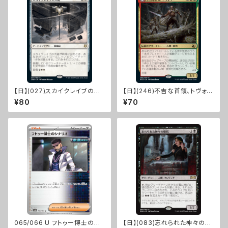
【日】(027)スカイクレイブの大
【日】(246)不吉な首領、トヴォラ
鎚/Maul of the Skyclaves
ー/Tovolar, Dire Overlord
¥80
¥70
[ZNR]
[MID]
065/066 U フトゥー博士のシ
【日】(083)忘れられた神々の僧