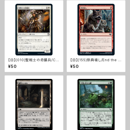
【日】(010)聖戦士の奇襲兵/Cat
【日】(155)祭典壊し/End the F
har Commando [MID]
estivities [VOW]
¥50
¥50