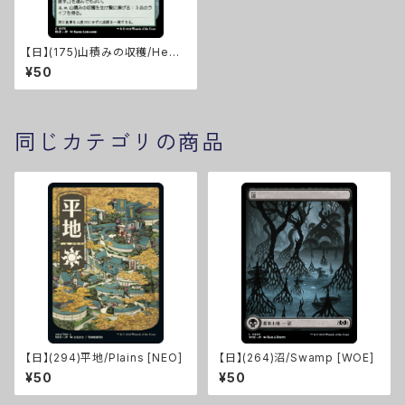
【日】(175)山積みの収穫/Heap
ed Harvest [BLB]
¥50
同じカテゴリの商品
【日】(294)平地/Plains [NEO]
【日】(264)沼/Swamp [WOE]
¥50
¥50