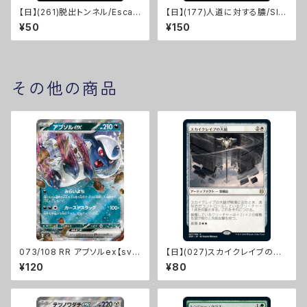
【日】(261)脱出トンネル/Escap
【日】(177)人道に対する膿/Sli
e Tunnel [MKM]
me Against Humanity [MK
¥50
¥150
M]※FOIL
その他の商品
073/108 RR アブソルex【sv
【日】(027)スカイクレイブの大
3】Gレギュ
鎚/Maul of the Skyclaves
¥120
¥80
[ZNR]