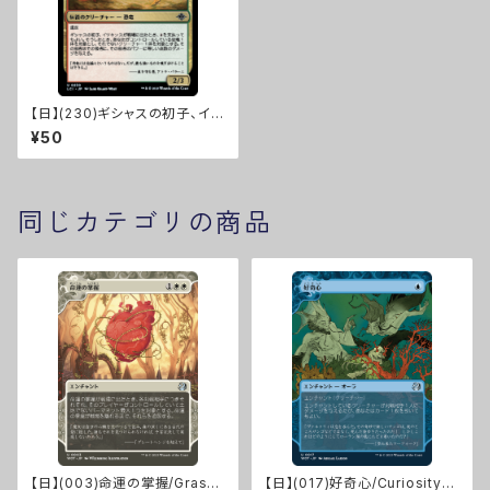
【日】(230)ギシャスの初子、イツ
キンス/Itzquinth, Firstborn o
¥50
f Gishath [LCI]
同じカテゴリの商品
【日】(003)命運の掌握/Grasp
【日】(017)好奇心/Curiosity