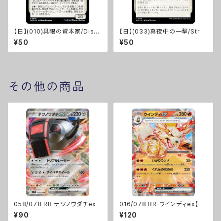
【日】(010)具眼の資本家/Disc
【日】(033)真夜中の一撃/Stro
erning Financier [WOE]
ke of Midnight [WOE]
¥50
¥50
その他の商品
058/078 RR テツノワダチex
016/078 RR ウインディex【sv
1V】[G]
¥90
¥120