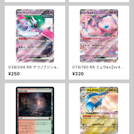
038/066 RR テツノブジンex
076/190 RR ミュウex【sv4a】
【sv4M】Gレギュ
[G]
¥250
¥320