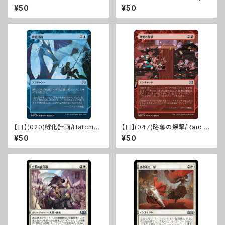
of Fate [WOT]
[WOT]
¥50
¥50
【日】(020)孵化計画/Hatching
【日】(047)略奪の爆撃/Raid B
Plans [WOT]
ombardment [WOT]
¥50
¥50