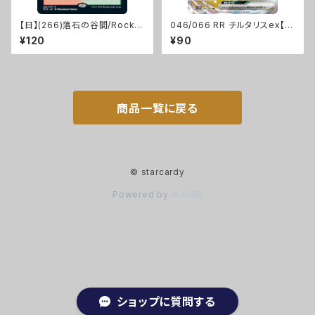
【日】(266)落石の谷間/Rockfa
046/066 RR チルタリスex【s
ll Vale[MID]
v4M】Gレギュ
¥120
¥90
商品一覧に戻る
© starcardy
Powered by
ショップに質問する