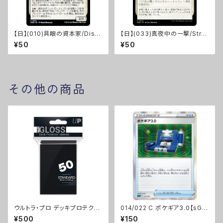
【日】(010)具眼の資本家/Disc
【日】(033)真夜中の一撃/Stro
erning Financier [WOE]
ke of Midnight [WOE]
¥50
¥50
その他の商品
ウルトラ・プロ デッキプロテクタ
014/022 C ポケギア3.0【sGI】
ー ソリッド スタンダードサイズ
[D]
¥500
¥150