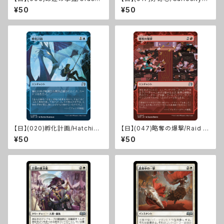
of Fate [WOT]
[WOT]
¥50
¥50
【日】(020)孵化計画/Hatching
【日】(047)略奪の爆撃/Raid B
Plans [WOT]
ombardment [WOT]
¥50
¥50