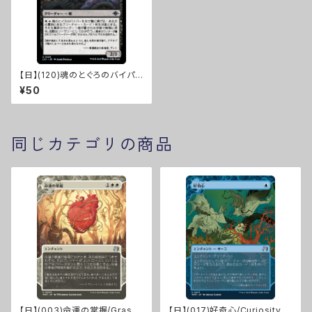
【日】(120)魂のとぐろのバイパ
ー/Soulcoil Viper [LCI]※FO
¥50
IL
同じカテゴリの商品
【日】(003)命運の掌握/Grasp
【日】(017)好奇心/Curiosity