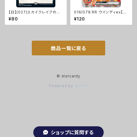
【日】(027)スカイクレイブの大
016/078 RR ウインディex【sv
鎚/Maul of the Skyclaves
1V】[G]
¥80
¥120
[ZNR]
商品一覧に戻る
© starcardy
Powered by
ショップに質問する