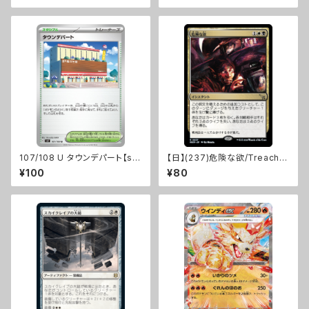
107/108 U タウンデパート【sv
【日】(237)危険な欲/Treacher
3】Gレギュ
ous Greed [MKM]
¥100
¥80