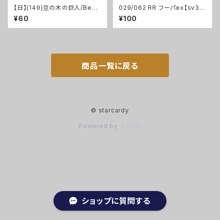
【日】(149)豆の木の巨人/Bean
029/062 RR フーパex【sv3
stalk Giant [ELD]
a】Gレギュ
¥60
¥100
商品一覧に戻る
© starcardy
Powered by
ショップに質問する