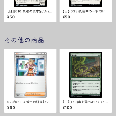
【日】(010)具眼の資本家/Disc
【日】(033)真夜中の一撃/Stro
erning Financier [WOE]
ke of Midnight [WOE]
¥50
¥50
その他の商品
023/023 C 博士の研究【sva
【日】(170)毒を選べ/Pick Your
w】Gレギュ
Poison [MKM]
¥60
¥100