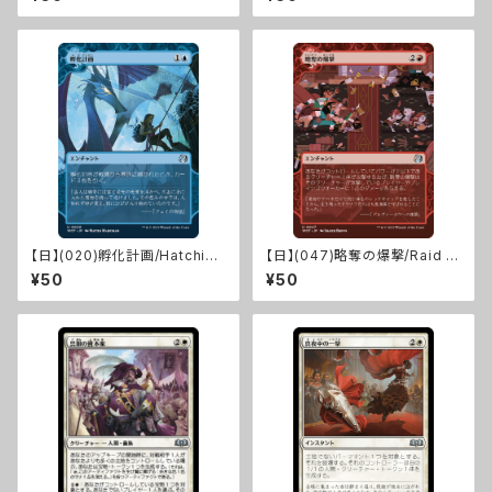
【日】(020)孵化計画/Hatching
【日】(047)略奪の爆撃/Raid B
Plans [WOT]
ombardment [WOT]
¥50
¥50