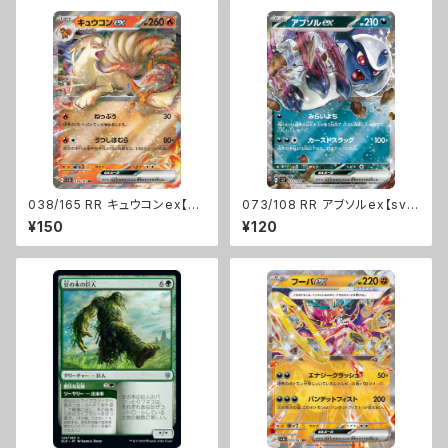
038/165 RR キュウコンex【sv
073/108 RR アブソルex【sv
2a】Gレギュ
3】Gレギュ
¥150
¥120