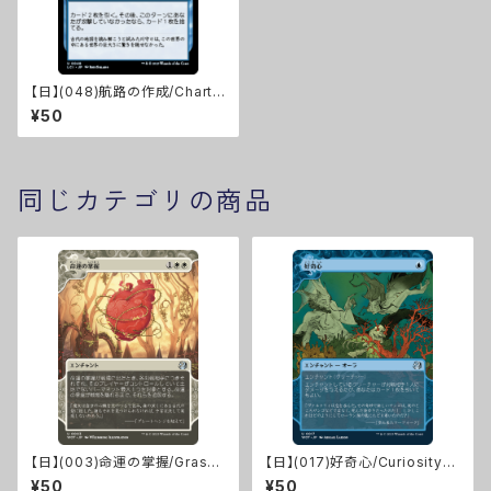
【日】(048)航路の作成/Chart a
Course [LCI]※FOIL
¥50
同じカテゴリの商品
【日】(003)命運の掌握/Grasp
【日】(017)好奇心/Curiosity
of Fate [WOT]
[WOT]
¥50
¥50