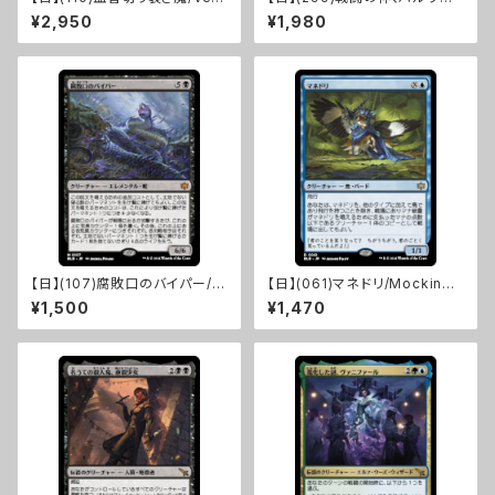
Ripper [MKM]
ール/Halvar, God of Battle
¥2,950
¥1,980
[KHM]
【日】(107)腐敗口のバイパー/R
【日】(061)マネドリ/Mockingb
ottenmouth Viper [BLB]
ird [BLB]
¥1,500
¥1,470