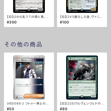
【日】(094)名うての殺人鬼、虐
【日】(241)進化した謎、ヴァニフ
殺少女/Massacre Girl, Know
ァール/Vannifar, Evolved Eni
¥300
¥100
n Killer [MKM]
gma [MKM]
その他の商品
065/066 U フトゥー博士のシ
【日】(225)ウルヴェンワルドの奇
ナリオ【sv4M】Gレギュ
異/Ulvenwald Oddity[VOW]
¥50
¥80