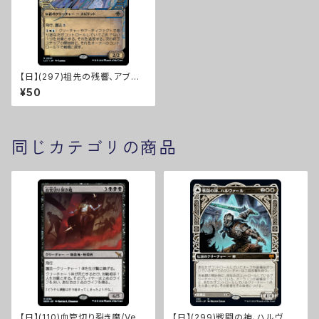
【日】(297)祖先の残響、アブエ
ロ/Abuelo, Ancestral Echo
¥50
[LCI]※ショーケース
同じカテゴリの商品
【日】(110)血管切り裂き魔/Vein
【日】(299)戦闘の神、ハルヴァ