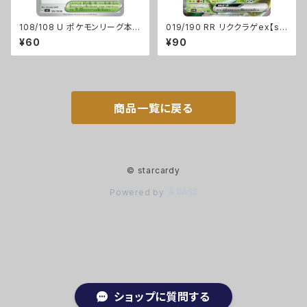
108/108 U ポケモンリーグ本
019/190 RR リククラゲex【sv
部【sv3】Gレギュ
4a】[G]
¥60
¥90
商品一覧に戻る
© starcardy
Powered by
ショップに質問する