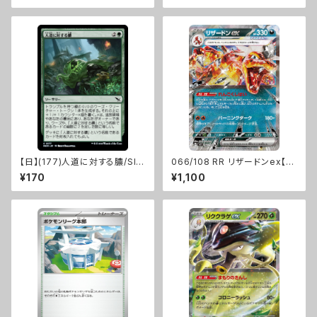
【日】(177)人道に対する膿/Sli
066/108 RR リザードンex【sv
me Against Humanity [MK
3】Gレギュ
¥170
¥1,100
M]