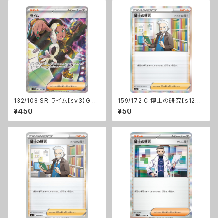
132/108 SR ライム【sv3】Gレ
159/172 C 博士の研究【s12a】
ギュ
Fレギュ
¥450
¥50