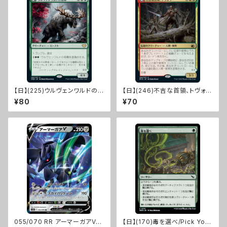
【日】(225)ウルヴェンワルドの奇
【日】(246)不吉な首領、トヴォラ
異/Ulvenwald Oddity[VOW]
ー/Tovolar, Dire Overlord
¥80
¥70
[MID]
055/070 RR アーマーガアV【s
【日】(170)毒を選べ/Pick Your