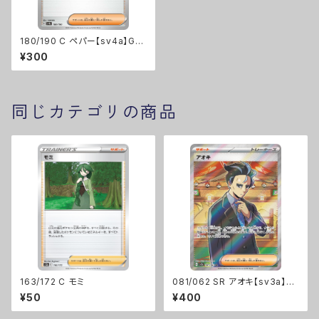
180/190 C ペパー【sv4a】Gレ
ギュ
¥300
同じカテゴリの商品
163/172 C モミ
081/062 SR アオキ【sv3a】G
レギュ
¥50
¥400