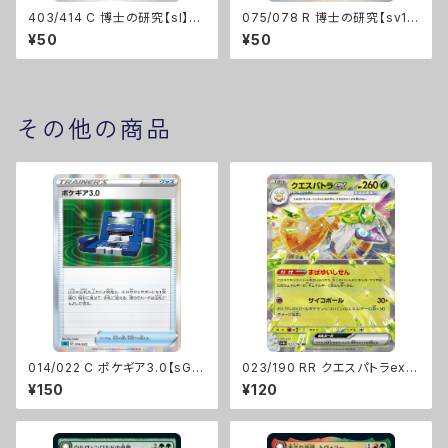
403/414 C 博士の研究【sI】F
075/078 R 博士の研究【sv1
レギュ
V】Gレギュ
¥50
¥50
その他の商品
014/022 C ポケギア3.0【sGI】
023/190 RR クエスパトラex
[D]
【sv4a】[G]
¥150
¥120