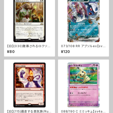
【日】(030)敬慕されるロクソド
073/108 RR アブソルex【sv
ン/Venerated Loxodon [GR
3】Gレギュ
¥80
¥120
N]
【日】(115)遁走する蒸気族/Run
088/190 C ミミッキュ【sv4a】