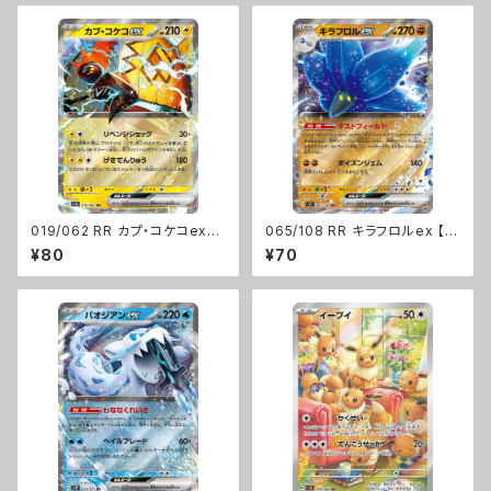
019/062 RR カプ・コケコex【s
065/108 RR キラフロルex 【s
v3a】Gレギュ
v3】 Gレギュ
¥80
¥70