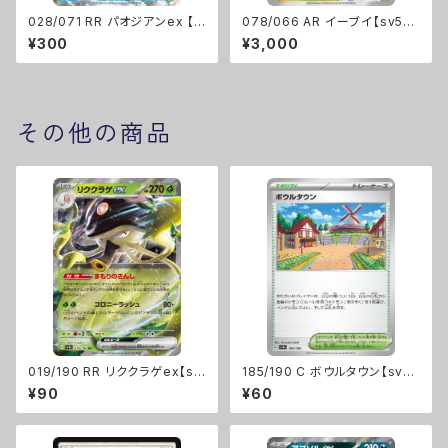
028/071 RR パオジアンex 【s
078/066 AR イーブイ【sv5a】
v2P】 Gレギュ
[H]
¥300
¥3,000
その他の商品
019/190 RR リククラゲex【sv
185/190 C ボウルタウン【sv4
4a】[G]
a】Gレギュ
¥90
¥60