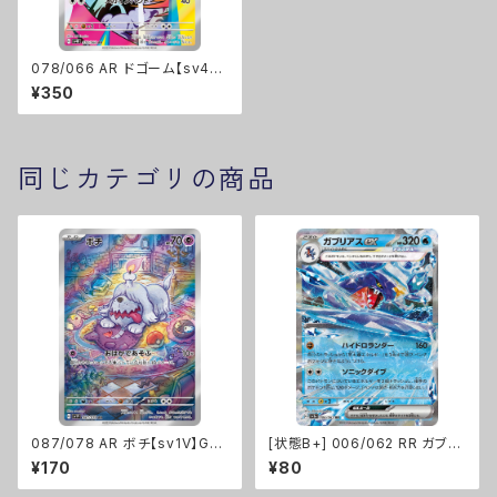
078/066 AR ドゴーム【sv4k】
Gレギュ
¥350
同じカテゴリの商品
087/078 AR ボチ【sv1V】Gレ
[状態B+] 006/062 RR ガブリ
ギュ
アスex【sv3a】Gレギュ
¥170
¥80