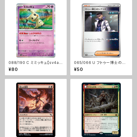
088/190 C ミミッキュ【sv4a】
065/066 U フトゥー博士のシ
Gレギュ
ナリオ【sv4M】Gレギュ
¥80
¥50