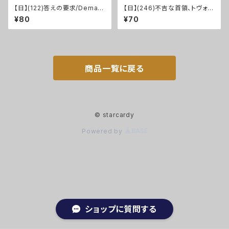
【日】(122)答えの要求/Deman
【日】(246)不吉な首領、トヴォラ
d Answers [MKM]
ー/Tovolar, Dire Overlord
¥80
¥70
[MID]
商品一覧に戻る
© starcardy
Powered by
ショップに質問する