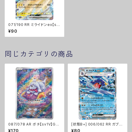
071/190 RR ミライドンex【sv
4a】Gレギュ
¥90
同じカテゴリの商品
087/078 AR ボチ【sv1V】Gレ
[状態B+] 006/062 RR ガブリ
ギュ
アスex【sv3a】Gレギュ
¥170
¥80