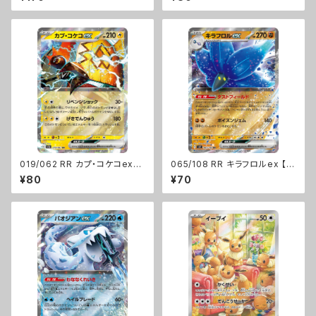
019/062 RR カプ・コケコex【s
065/108 RR キラフロルex 【s
v3a】Gレギュ
v3】 Gレギュ
¥80
¥70