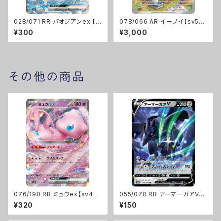
028/071 RR パオジアンex 【s
078/066 AR イーブイ【sv5a】
v2P】 Gレギュ
[H]
¥300
¥3,000
その他の商品
076/190 RR ミュウex【sv4a】
055/070 RR アーマーガアV【s
[G]
5R】Eレギュ
¥320
¥150