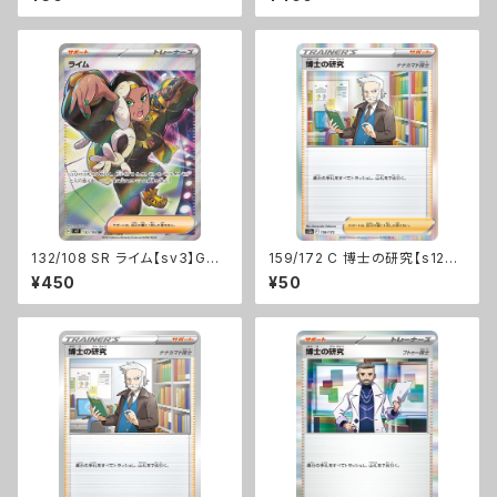
132/108 SR ライム【sv3】Gレ
159/172 C 博士の研究【s12a】
ギュ
Fレギュ
¥450
¥50