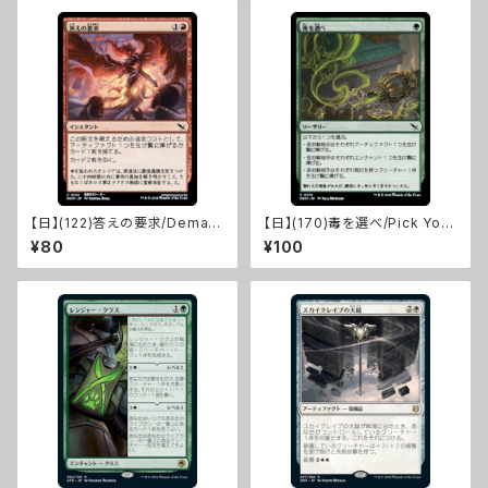
【日】(122)答えの要求/Deman
【日】(170)毒を選べ/Pick Your
d Answers [MKM]
Poison [MKM]
¥80
¥100