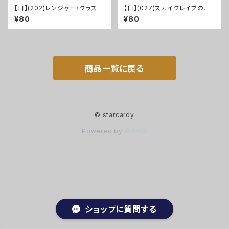
【日】(202)レンジャー・クラス/R
【日】(027)スカイクレイブの大
anger Class [AFR]
鎚/Maul of the Skyclaves
¥80
¥80
[ZNR]
商品一覧に戻る
© starcardy
Powered by
ショップに質問する