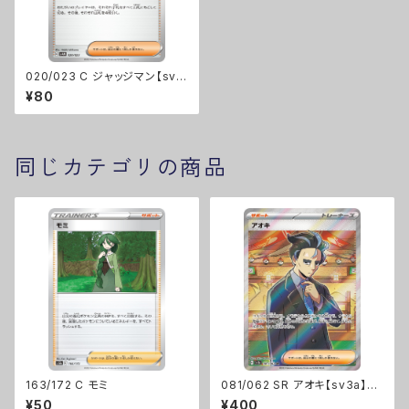
020/023 C ジャッジマン【sva
m】Gレギュ
¥80
同じカテゴリの商品
163/172 C モミ
081/062 SR アオキ【sv3a】G
レギュ
¥50
¥400