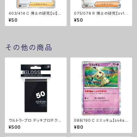
403/414 C 博士の研究【sI】F
075/078 R 博士の研究【sv1
レギュ
V】Gレギュ
¥50
¥50
その他の商品
ウルトラ・プロ デッキプロテクタ
088/190 C ミミッキュ【sv4a】
ー ソリッド スタンダードサイズ
Gレギュ
¥500
¥80