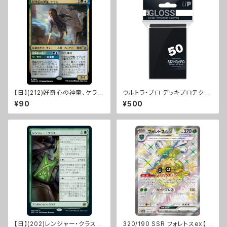
【日】(212)好奇心の神童、ケラ
ウルトラ・プロ デッキプロテクタ
ン/Kellan, Inquisitive Prodi
ー ソリッド スタンダードサイズ
¥90
¥500
gy [MKM]
【日】(202)レンジャー・クラス/R
320/190 SSR フォレトスex【s