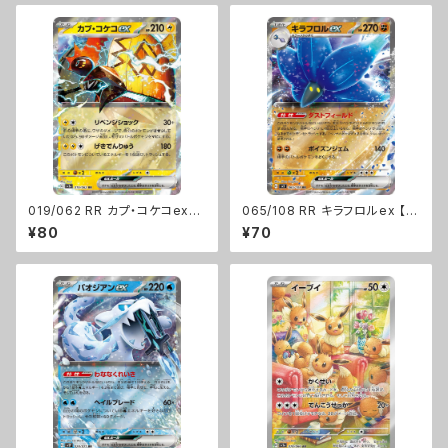
019/062 RR カプ・コケコex【s
065/108 RR キラフロルex 【s
v3a】Gレギュ
v3】 Gレギュ
¥80
¥70