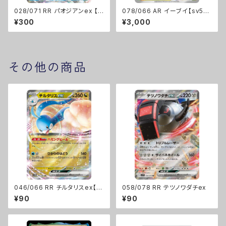
028/071 RR パオジアンex 【s
078/066 AR イーブイ【sv5a】
v2P】 Gレギュ
[H]
¥300
¥3,000
その他の商品
046/066 RR チルタリスex【s
058/078 RR テツノワダチex
v4M】Gレギュ
¥90
¥90