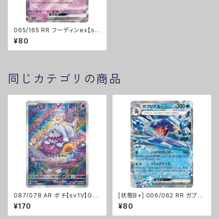
065/165 RR フーディンex【sv
2a】Gレギュ
¥80
同じカテゴリの商品
087/078 AR ボチ【sv1V】Gレ
[状態B+] 006/062 RR ガブリ
ギュ
アスex【sv3a】Gレギュ
¥170
¥80