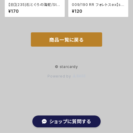
【日】(235)石とぐろの海蛇/Sto
009/190 RR フォレトスex【sv
necoil Serpent [ELD]
4a】[G]
¥170
¥120
商品一覧に戻る
© starcardy
Powered by
ショップに質問する