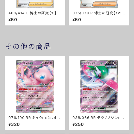
403/414 C 博士の研究【sI】F
075/078 R 博士の研究【sv1
レギュ
V】Gレギュ
¥50
¥50
その他の商品
076/190 RR ミュウex【sv4a】
038/066 RR テツノブジンex
[G]
【sv4M】Gレギュ
¥320
¥250