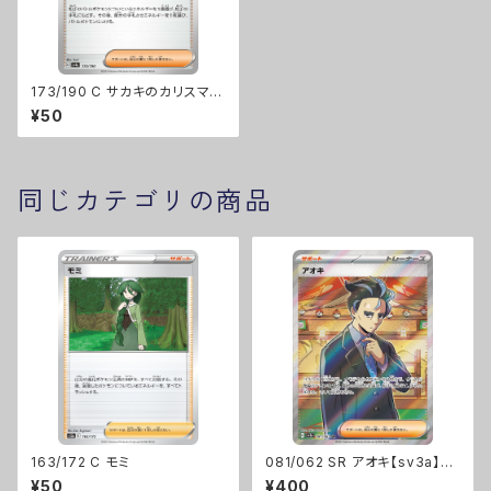
173/190 C サカキのカリスマ【s
v4a】Gレギュ
¥50
同じカテゴリの商品
163/172 C モミ
081/062 SR アオキ【sv3a】G
レギュ
¥50
¥400