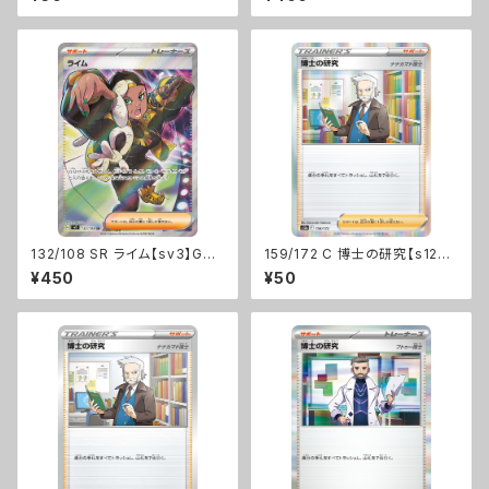
132/108 SR ライム【sv3】Gレ
159/172 C 博士の研究【s12a】
ギュ
Fレギュ
¥450
¥50