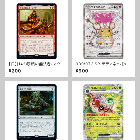
【日】(142)厚顔の無法者、マグ
089/073 SR デデンネex【sv1
ダ/Magda, Brazen Outlaw
a】[G]
¥200
¥900
[KHM]