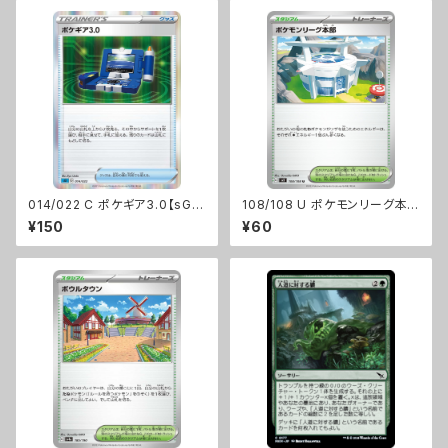
014/022 C ポケギア3.0【sGI】
108/108 U ポケモンリーグ本
[D]
部【sv3】Gレギュ
¥150
¥60