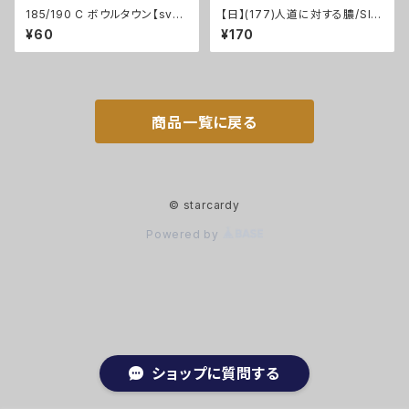
185/190 C ボウルタウン【sv4
【日】(177)人道に対する膿/Sli
a】Gレギュ
me Against Humanity [MK
¥60
¥170
M]
商品一覧に戻る
© starcardy
Powered by
ショップに質問する