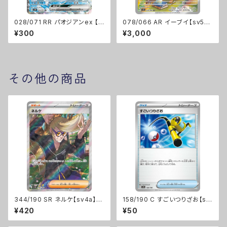
028/071 RR パオジアンex 【s
078/066 AR イーブイ【sv5a】
v2P】 Gレギュ
[H]
¥300
¥3,000
その他の商品
344/190 SR ネルケ【sv4a】
158/190 C すごいつりざお【sv
[G]
4a】Gレギュ
¥420
¥50