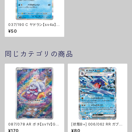
037/190 C ヤドラン【sv4a】G
レギュ
¥50
同じカテゴリの商品
087/078 AR ボチ【sv1V】Gレ
[状態B+] 006/062 RR ガブリ
ギュ
アスex【sv3a】Gレギュ
¥170
¥80