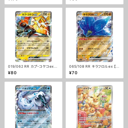
019/062 RR カプ・コケコex【s
065/108 RR キラフロルex 【s
v3a】Gレギュ
v3】 Gレギュ
¥80
¥70