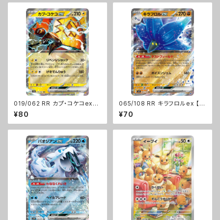
019/062 RR カプ・コケコex【s
065/108 RR キラフロルex 【s
v3a】Gレギュ
v3】 Gレギュ
¥80
¥70