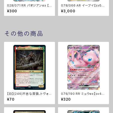
028/071 RR パオジアンex 【s
078/066 AR イーブイ【sv5a】
v2P】 Gレギュ
[H]
¥300
¥3,000
その他の商品
【日】(246)不吉な首領、トヴォラ
076/190 RR ミュウex【sv4a】
ー/Tovolar, Dire Overlord
[G]
¥70
¥320
[MID]