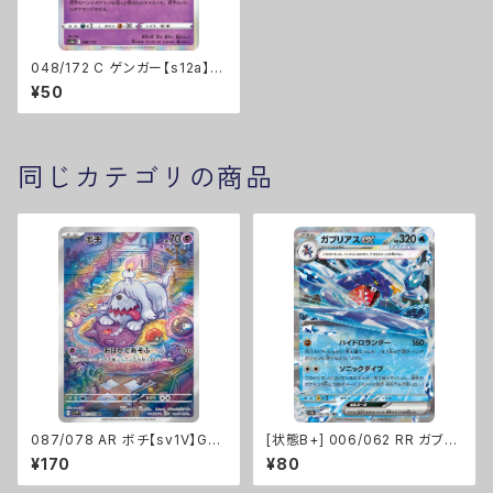
048/172 C ゲンガー【s12a】F
レギュ
¥50
同じカテゴリの商品
087/078 AR ボチ【sv1V】Gレ
[状態B+] 006/062 RR ガブリ
ギュ
アスex【sv3a】Gレギュ
¥170
¥80