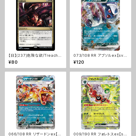
【日】(237)危険な欲/Treacher
073/108 RR アブソルex【sv
ous Greed [MKM]
3】Gレギュ
¥80
¥120
066/108 RR リザードンex【sv
009/190 RR フォレトスex【sv