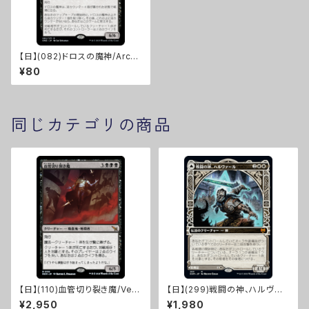
【日】(082)ドロスの魔神/Archf
iend of the Dross [ONE]
¥80
同じカテゴリの商品
【日】(110)血管切り裂き魔/Vein
【日】(299)戦闘の神、ハルヴァ
Ripper [MKM]
ール/Halvar, God of Battle
¥2,950
¥1,980