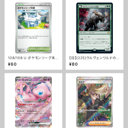
108/108 U ポケモンリーグ本
【日】(225)ウルヴェンワルドの奇
部【sv3】Gレギュ
異/Ulvenwald Oddity[VOW]
¥60
¥80