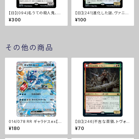
【日】(094)名うての殺人鬼、虐
【日】(241)進化した謎、ヴァニフ
殺少女/Massacre Girl, Know
ァール/Vannifar, Evolved Eni
¥300
¥100
n Killer [MKM]
gma [MKM]
その他の商品
014/078 RR ギャラドスex【sv
【日】(246)不吉な首領、トヴォラ
1S】[G]
ー/Tovolar, Dire Overlord
¥180
¥70
[MID]