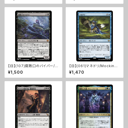
[KHM]
【日】(107)腐敗口のバイパー/R
【日】(061)マネドリ/Mockingb
ottenmouth Viper [BLB]
ird [BLB]
¥1,500
¥1,470