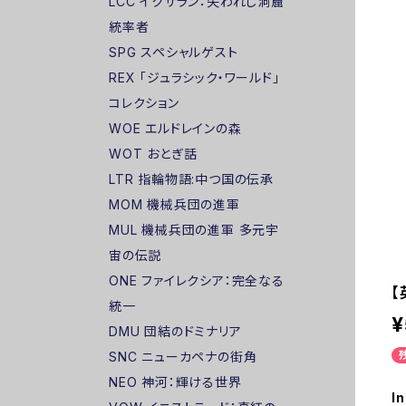
LCC イクサラン：失われし洞窟
統率者
SPG スペシャルゲスト
REX 「ジュラシック・ワールド」
コレクション
WOE エルドレインの森
WOT おとぎ話
LTR 指輪物語:中つ国の伝承
MOM 機械兵団の進軍
MUL 機械兵団の進軍 多元宇
宙の伝説
ONE ファイレクシア：完全なる
【
統一
¥
DMU 団結のドミナリア
SNC ニューカペナの街角
NEO 神河：輝ける世界
In