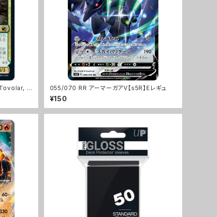
volar, D
055/070 RR アーマーガアV【s5R】Eレギュ
¥150