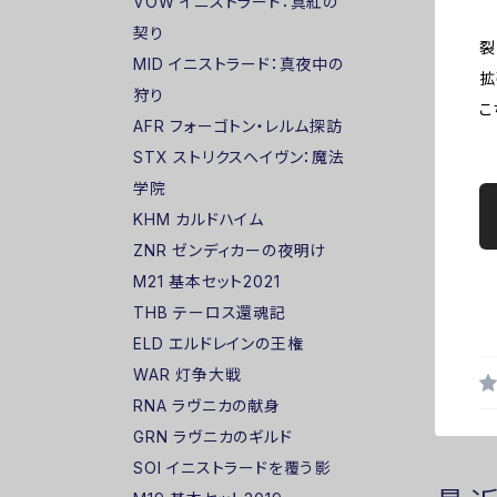
VOW イニストラード：真紅の
契り
裂
MID イニストラード：真夜中の
拡
狩り
こ
AFR フォーゴトン・レルム探訪
STX ストリクスヘイヴン：魔法
学院
KHM カルドハイム
ZNR ゼンディカーの夜明け
M21 基本セット2021
THB テーロス還魂記
ELD エルドレインの王権
WAR 灯争大戦
RNA ラヴニカの献身
GRN ラヴニカのギルド
SOI イニストラードを覆う影