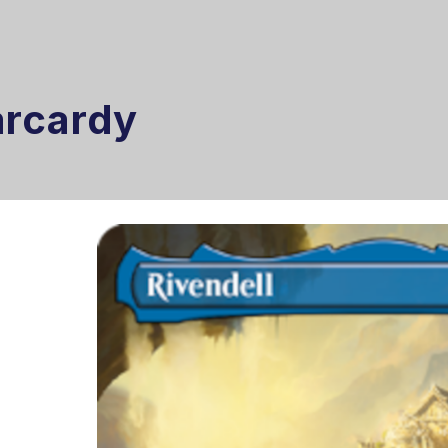
arcardy