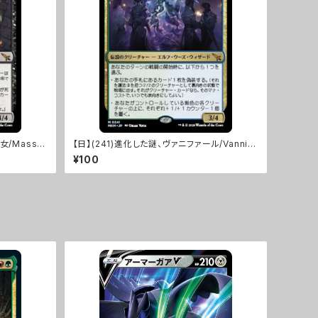
女/Massa
【日】(241)進化した謎、ヴァニファール/Vannifa
r, Evolved Enigma [MKM]
¥100