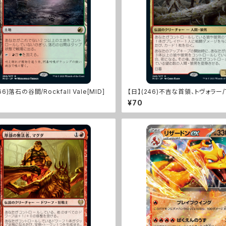
66)落石の谷間/Rockfall Vale[MID]
【日】(246)不吉な首領、トヴォラー/To
ire Overlord[MID]
¥70