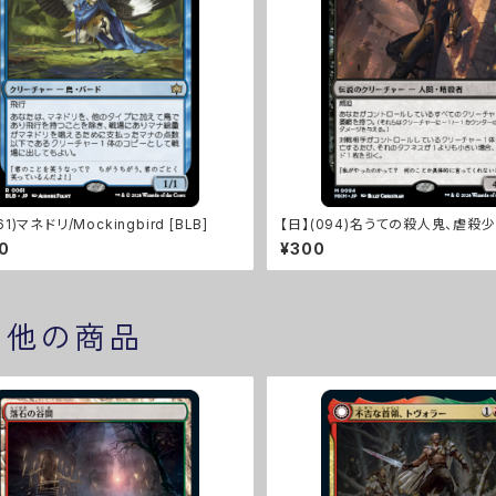
61)マネドリ/Mockingbird [BLB]
【日】(094)名うての殺人鬼、虐殺少
cre Girl, Known Killer [MKM]
70
¥300
の他の商品