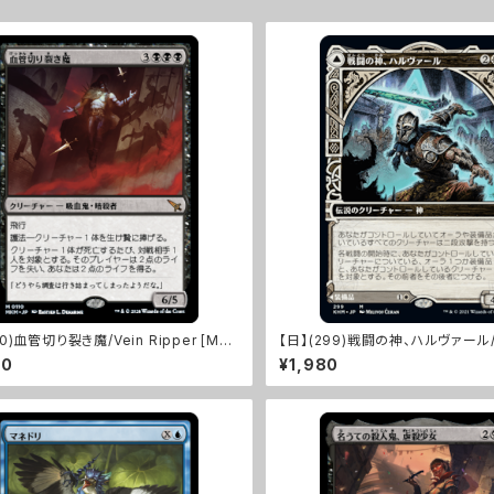
10)血管切り裂き魔/Vein Ripper [MK
【日】(299)戦闘の神、ハルヴァール/Ha
od of Battle [KHM]
50
¥1,980