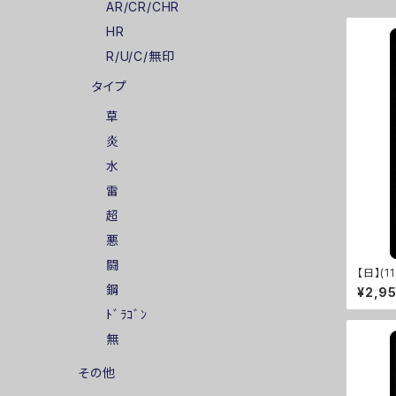
AR/CR/CHR
HR
R/U/C/無印
タイプ
草
炎
水
雷
超
悪
闘
【日】(1
M]
鋼
¥2,9
ﾄﾞﾗｺﾞﾝ
無
その他