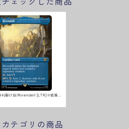
近チェックした商品
44)裂け谷/Rivendell [LTR]※拡張ア
じカテゴリの商品