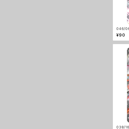
046/
¥90
038/1