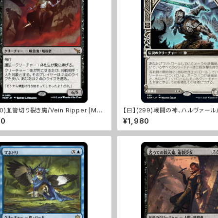
10)血管切り裂き魔/Vein Ripper [MK
【日】(299)戦闘の神、ハルヴァール/Ha
od of Battle [KHM]
50
¥1,980