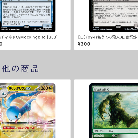
61)マネドリ/Mockingbird [BLB]
【日】(094)名うての殺人鬼、虐殺少
cre Girl, Known Killer [MKM]
70
¥300
の他の商品