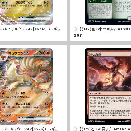
066 RR チルタリスex【sv4M】Gレギュ
【日】(149)豆の木の巨人/Beanstalk
LD]
¥60
65 RR キュウコンex【sv2a】Gレギュ
【日】(122)答えの要求/Demand An