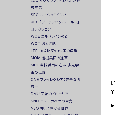
LCC イクサラン：失われし洞窟
統率者
SPG スペシャルゲスト
REX 「ジュラシック・ワールド」
コレクション
WOE エルドレインの森
WOT おとぎ話
LTR 指輪物語:中つ国の伝承
MOM 機械兵団の進軍
MUL 機械兵団の進軍 多元宇
宙の伝説
ONE ファイレクシア：完全なる
【
統一
¥
DMU 団結のドミナリア
SNC ニューカペナの街角
In
NEO 神河：輝ける世界