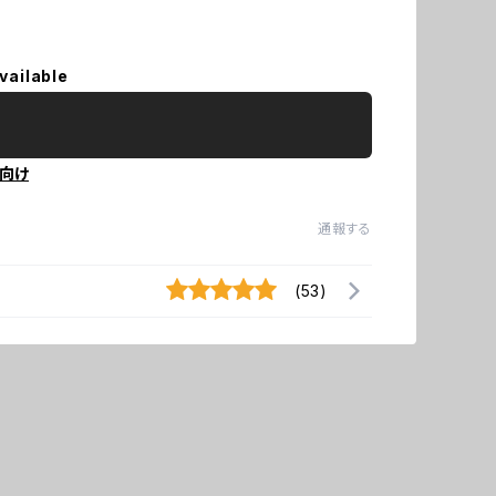
vailable
向け
通報する
(53)