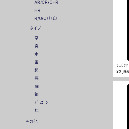
AR/CR/CHR
HR
R/U/C/無印
タイプ
草
炎
水
雷
【日】(1
M]
超
¥2,9
悪
闘
鋼
ﾄﾞﾗｺﾞﾝ
無
その他