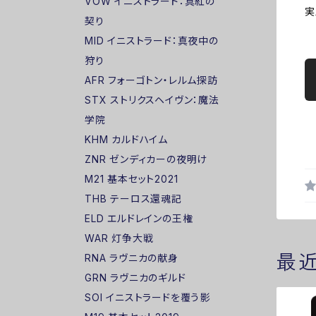
VOW イニストラード：真紅の
実
契り
MID イニストラード：真夜中の
狩り
AFR フォーゴトン・レルム探訪
STX ストリクスヘイヴン：魔法
学院
KHM カルドハイム
ZNR ゼンディカーの夜明け
M21 基本セット2021
THB テーロス還魂記
ELD エルドレインの王権
WAR 灯争大戦
最
RNA ラヴニカの献身
GRN ラヴニカのギルド
SOI イニストラードを覆う影