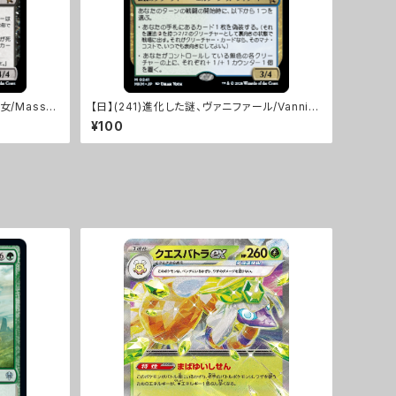
女/Massa
【日】(241)進化した謎、ヴァニファール/Vannifa
r, Evolved Enigma [MKM]
¥100