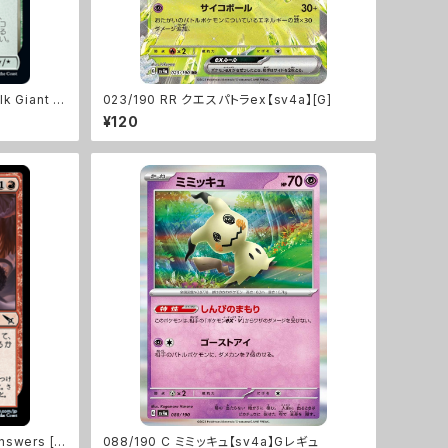
 Giant [E
023/190 RR クエスパトラex【sv4a】[G]
¥120
swers [M
088/190 C ミミッキュ【sv4a】Gレギュ