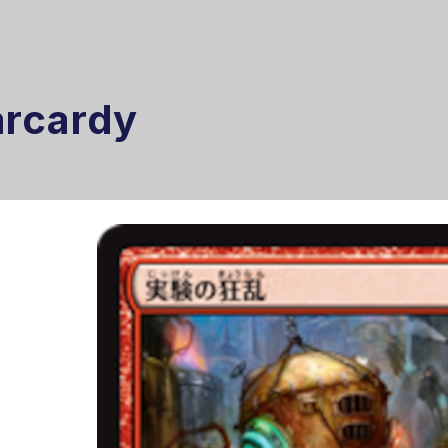
arcardy