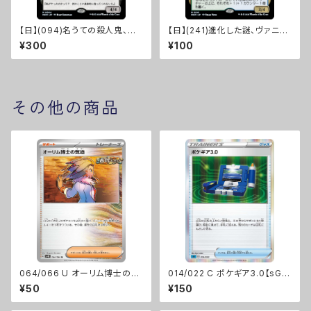
【日】(094)名うての殺人鬼、虐
【日】(241)進化した謎、ヴァニフ
殺少女/Massacre Girl, Know
ァール/Vannifar, Evolved Eni
¥300
¥100
n Killer [MKM]
gma [MKM]
その他の商品
064/066 U オーリム博士の気
014/022 C ポケギア3.0【sGI】
迫【sv4k】Gレギュ
[D]
¥50
¥150