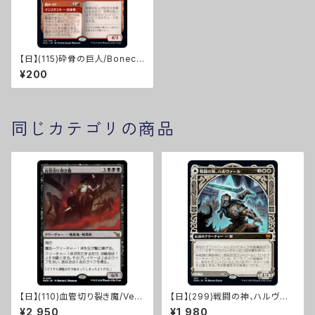
【日】(115)砕骨の巨人/Bonecr
usher Giant [ELD]
¥200
同じカテゴリの商品
【日】(110)血管切り裂き魔/Vein
【日】(299)戦闘の神、ハルヴァ
Ripper [MKM]
ール/Halvar, God of Battle
¥2,950
¥1,980