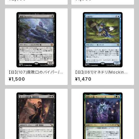
[KHM]
【日】(107)腐敗口のバイパー/R
【日】(061)マネドリ/Mockingb
ottenmouth Viper [BLB]
ird [BLB]
¥1,500
¥1,470