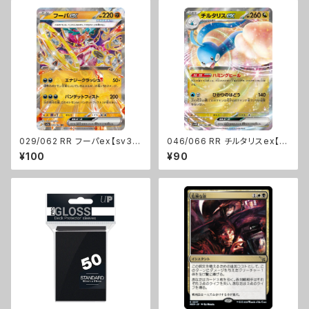
029/062 RR フーパex【sv3
046/066 RR チルタリスex【s
a】Gレギュ
v4M】Gレギュ
¥100
¥90